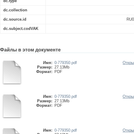
dc.type
dc.collection
dc.source.id
RU0
dc.subject.codVAK
Файлы в этом документе
Имя:
0-779350.pdf
Откры
Размер:
27.13Mb
Формат:
PDF
Имя:
0-779350.pdf
Откры
Размер:
27.13Mb
Формат:
PDF
Имя:
0-779350.pdf
Откры