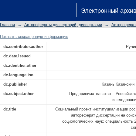
Социальный проект институциализа
Электронный архи
автореферат диссертации на с
социологических наук: специально
Главная
→
Авторефераты диссертаций, диссертации
→
Автореферат
социальные институты и процессы
Показать сокращенную информацию
dc.contributor.author
Ручи
dc.date.issued
dc.identifier.other
dc.language.iso
dc.publisher
Казань Казанский
dc.subject.other
Предпринимательство -- Российска
исследовани
dc.title
Социальный проект институциализации рос
автореферат диссертации на соис
социологических наук: специальность 2
со