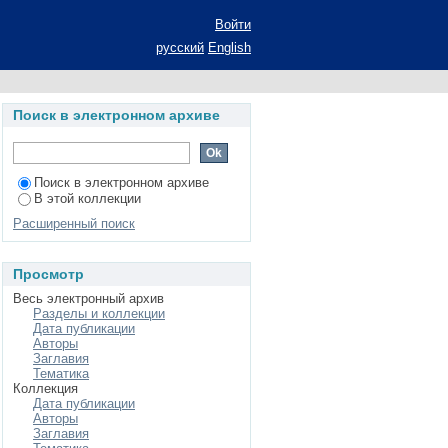
одов в учреждениях
Войти
вания: автореферат
русский
English
экономических наук:
Поиск в электронном архиве
Поиск в электронном архиве
В этой коллекции
Расширенный поиск
Просмотр
Весь электронный архив
Разделы и коллекции
Дата публикации
Авторы
Заглавия
Тематика
Коллекция
Дата публикации
Авторы
Заглавия