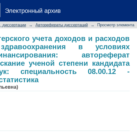
лтерского учета доходов и расх
Электронный архив
 условиях смешанного финансиро
скание ученой степени кандидата 
, диссертации
→
Авторефераты диссертаций
→
Просмотр элемента
12 - Бухгалтерский учет, статистика
терского учета доходов и расходов
здравоохранения в условиях
ансирования: автореферат
скание ученой степени кандидата
ук: специальность 08.00.12 -
 статистика
льевна)