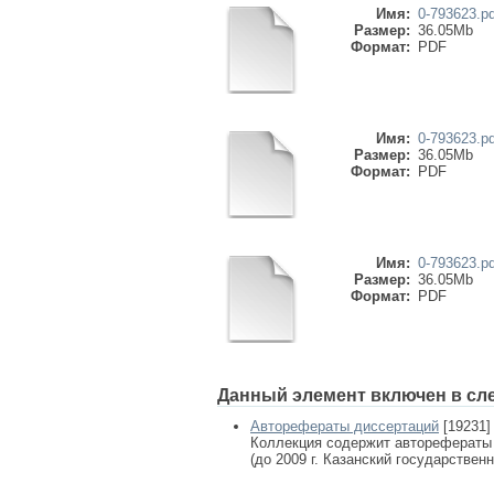
Имя:
0-793623.pd
Размер:
36.05Mb
Формат:
PDF
Имя:
0-793623.pd
Размер:
36.05Mb
Формат:
PDF
Имя:
0-793623.pd
Размер:
36.05Mb
Формат:
PDF
Данный элемент включен в сл
Авторефераты диссертаций
[19231]
Коллекция содержит авторефераты
(до 2009 г. Казанский государствен