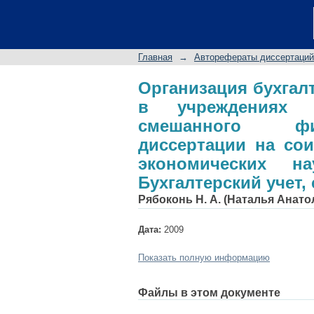
Организация бухга
здравоохранения в
диссертации на сои
Главная
→
Авторефераты диссертаций
специальность 08.00.
Организация бухгал
в учреждениях 
смешанного фин
диссертации на сои
экономических на
Бухгалтерский учет,
Рябоконь Н. А. (Наталья Анато
Дата:
2009
Показать полную информацию
Файлы в этом документе