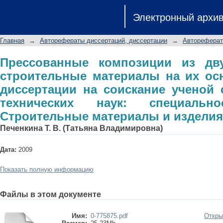
Прессованные композиции из двуво
Электронный архи
на их основе: автореферат дисс
кандидата технических наук: сп
Главная
→
Авторефераты диссертаций, диссертации
→
Автореферат
материалы и изделия
Прессованные композиции из дв
строительные материалы на их ос
диссертации на соискание ученой 
технических наук: специальн
Строительные материалы и изделия
Печенкина Т. В. (Татьяна Владимировна)
Дата:
2009
Показать полную информацию
Файлы в этом документе
Имя:
0-775875.pdf
Откры