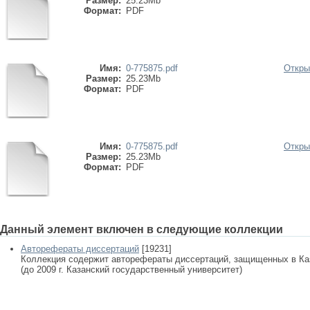
Размер:
25.23Mb
Формат:
PDF
Имя:
0-775875.pdf
Откры
Размер:
25.23Mb
Формат:
PDF
Имя:
0-775875.pdf
Откры
Размер:
25.23Mb
Формат:
PDF
Данный элемент включен в следующие коллекции
Авторефераты диссертаций
[19231]
Коллекция содержит авторефераты диссертаций, защищенных в К
(до 2009 г. Казанский государственный университет)