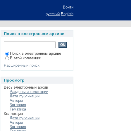
ективы развития:
Войти
степени кандидата
русский
English
, денежное обращение
Поиск в электронном архиве
Поиск в электронном архиве
В этой коллекции
Расширенный поиск
Просмотр
Весь электронный архив
Разделы и коллекции
Дата публикации
Авторы
Заглавия
Тематика
Коллекция
Дата публикации
Авторы
Заглавия