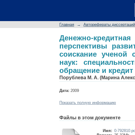
Денежно-кредитн
автореферат дисс
экономических наук:
Главная
→
Авторефераты диссертаций
и кредит
Денежно-кредит
перспективы разви
соискание ученой 
наук: специальнос
обращение и кредит
Порублева М. А. (Марина Алек
Дата:
2009
Показать полную информацию
Файлы в этом документе
Имя:
0-792810.pd