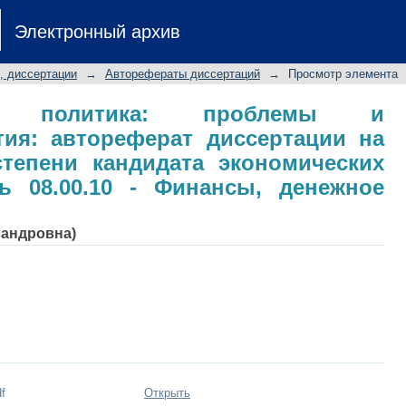
ая политика: проблемы и персп
Электронный архив
ертации на соискание ученой 
 специальность 08.00.10 - Финансы
, диссертации
→
Авторефераты диссертаций
→
Просмотр элемента
ная политика: проблемы и
тия: автореферат диссертации на
степени кандидата экономических
ть 08.00.10 - Финансы, денежное
сандровна)
f
Открыть