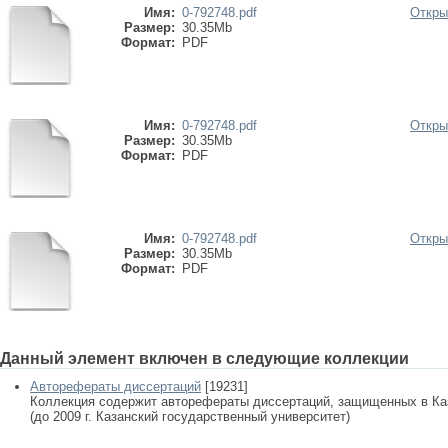
Имя:
0-792748.pdf
Откры
Размер:
30.35Mb
Формат:
PDF
Имя:
0-792748.pdf
Откры
Размер:
30.35Mb
Формат:
PDF
Имя:
0-792748.pdf
Откры
Размер:
30.35Mb
Формат:
PDF
Данный элемент включен в следующие коллекции
Авторефераты диссертаций
[19231]
Коллекция содержит авторефераты диссертаций, защищенных в К
(до 2009 г. Казанский государственный университет)