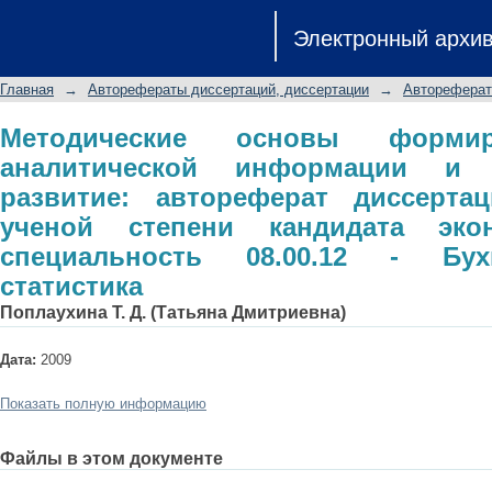
Методические основы формировани
Электронный архи
ее качественное развитие: авторе
степени кандидата экономическ
Главная
→
Авторефераты диссертаций, диссертации
→
Автореферат
Бухгалтерский учет, статистика
Методические основы формир
аналитической информации и 
развитие: автореферат диссерта
ученой степени кандидата экон
специальность 08.00.12 - Бухг
статистика
Поплаухина Т. Д. (Татьяна Дмитриевна)
Дата:
2009
Показать полную информацию
Файлы в этом документе