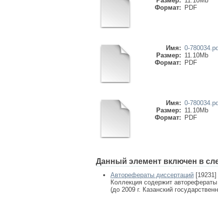
Размер:
11.10Mb
Формат:
PDF
Имя:
0-780034.pd
Размер:
11.10Mb
Формат:
PDF
Имя:
0-780034.pd
Размер:
11.10Mb
Формат:
PDF
Данный элемент включен в сл
Авторефераты диссертаций
[19231]
Коллекция содержит авторефераты
(до 2009 г. Казанский государствен