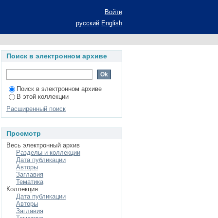
ике с расширенной
Войти
ние ученой степени
русский
English
ьность 01.04.02 -
Поиск в электронном архиве
Поиск в электронном архиве
В этой коллекции
Расширенный поиск
Просмотр
Весь электронный архив
Разделы и коллекции
Дата публикации
Авторы
Заглавия
Тематика
Коллекция
Дата публикации
Авторы
Заглавия