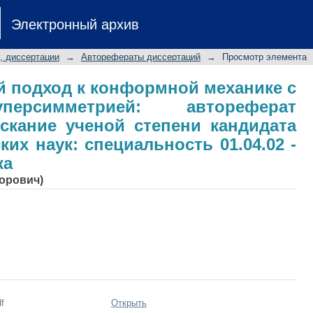
вой подход к конформной механ
Электронный архив
автореферат диссертации на соиска
-математических наук: специал
, диссертации
→
Авторефераты диссертаций
→
Просмотр элемента
ка
й подход к конформной механике с
персимметрией: автореферат
скание ученой степени кандидата
их наук: специальность 01.04.02 -
ка
торович)
f
Открыть