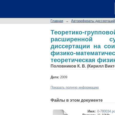
Теоретико-группо
суперсимметрией: 
кандидата физико
Главная
→
Авторефераты диссертаций
теоретическая физи
Теоретико-группово
расширенной су
диссертации на сои
физико-математическ
теоретическая физи
Половников К. В. (Кирилл Вик
Дата:
2009
Показать полную информацию
Файлы в этом документе
Имя:
0-780034.pd