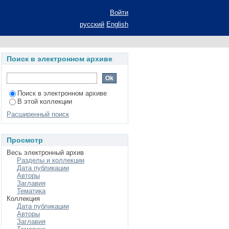
инансовых вложений
Войти
ие ученой степени
русский
English
 Бухгалтерский учет,
Поиск в электронном архиве
Поиск в электронном архиве
В этой коллекции
Расширенный поиск
Просмотр
Весь электронный архив
Разделы и коллекции
Дата публикации
Авторы
Заглавия
Тематика
Коллекция
Дата публикации
Авторы
Заглавия