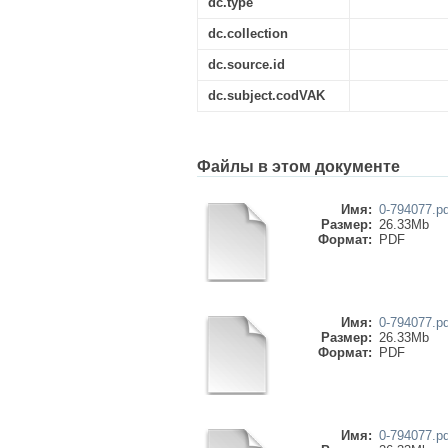
dc.type
dc.collection
dc.source.id
dc.subject.codVAK
Файлы в этом документе
Имя:
0-794077.pd
Размер:
26.33Mb
Формат:
PDF
Имя:
0-794077.pd
Размер:
26.33Mb
Формат:
PDF
Имя:
0-794077.pd