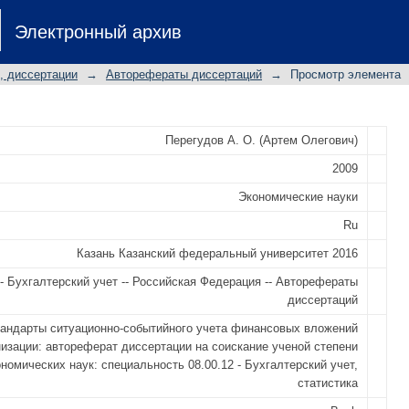
ы ситуационно-событийного учета ф
Электронный архив
ореферат диссертации на соискан
ских наук: специальность 08.00.12 -
, диссертации
→
Авторефераты диссертаций
→
Просмотр элемента
Перегудов А. О. (Артем Олегович)
2009
Экономические науки
Ru
Казань Казанский федеральный университет 2016
- Бухгалтерский учет -- Российская Федерация -- Авторефераты
диссертаций
андарты ситуационно-событийного учета финансовых вложений
низации: автореферат диссертации на соискание ученой степени
номических наук: специальность 08.00.12 - Бухгалтерский учет,
статистика