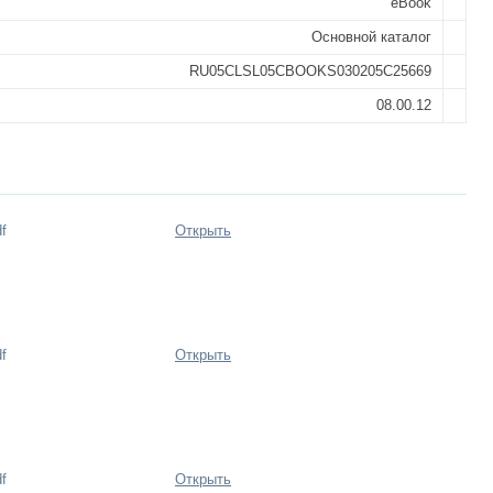
eBook
Основной каталог
RU05CLSL05CBOOKS030205C25669
08.00.12
f
Открыть
f
Открыть
f
Открыть