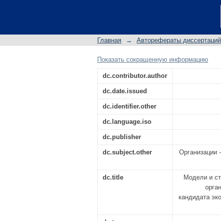
Модели и стандарт
организации: авт
кандидата экономиче
Главная
→
Авторефераты диссертаций
статистика
Показать сокращенную информацию
dc.contributor.author
dc.date.issued
dc.identifier.other
dc.language.iso
dc.publisher
dc.subject.other
Организации -
dc.title
Модели и ст
орга
кандидата эко