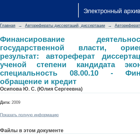
Финансирование деятельности
Электронный архи
ориентированное на результат: а
ученой степени кандидата экономи
Главная
→
Авторефераты диссертаций, диссертации
→
Автореферат
Финансы, денежное обращение и кр
Финансирование деятельн
государственной власти, ори
результат: автореферат диссерта
ученой степени кандидата экон
специальность 08.00.10 - Фи
обращение и кредит
Осипова Ю. С. (Юлия Сергеевна)
Дата:
2009
Показать полную информацию
Файлы в этом документе