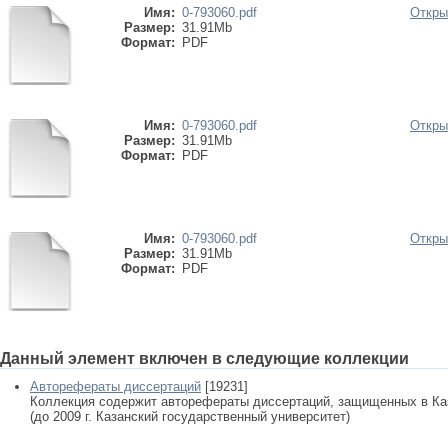
Имя:
0-793060.pdf
Откры
Размер:
31.91Mb
Формат:
PDF
Имя:
0-793060.pdf
Откры
Размер:
31.91Mb
Формат:
PDF
Имя:
0-793060.pdf
Откры
Размер:
31.91Mb
Формат:
PDF
Данный элемент включен в следующие коллекции
Авторефераты диссертаций
[19231]
Коллекция содержит авторефераты диссертаций, защищенных в К
(до 2009 г. Казанский государственный университет)