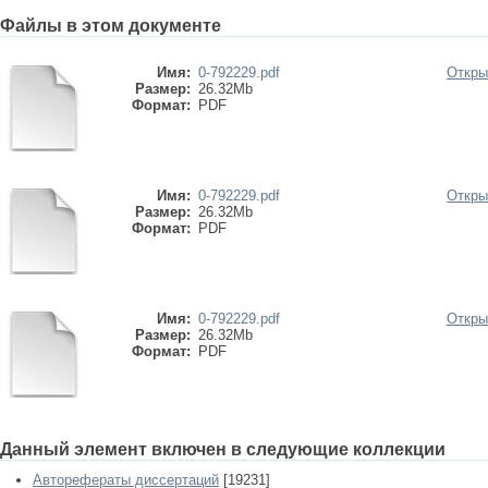
Файлы в этом документе
Имя:
0-792229.pdf
Откры
Размер:
26.32Mb
Формат:
PDF
Имя:
0-792229.pdf
Откры
Размер:
26.32Mb
Формат:
PDF
Имя:
0-792229.pdf
Откры
Размер:
26.32Mb
Формат:
PDF
Данный элемент включен в следующие коллекции
Авторефераты диссертаций
[19231]