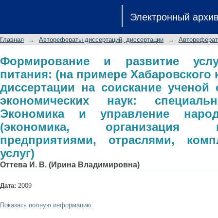
Формирование и развитие услуг 
Электронный архи
Хабаровского края): автореферат д
кандидата экономических наук: с
Главная
→
Авторефераты диссертаций, диссертации
→
Автореферат
управление народным хозяйством 
предприятиями, отраслями, комплекс
Формирование и развитие услу
питания: (на примере Хабаровского 
диссертации на соискание ученой 
экономических наук: специальн
Экономика и управление наро
(экономика, организация
предприятиями, отраслями, ком
услуг)
Оттева И. В. (Ирина Владимировна)
Дата:
2009
Показать полную информацию