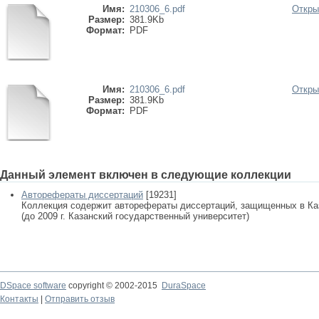
Имя:
210306_6.pdf
Откры
Размер:
381.9Kb
Формат:
PDF
Имя:
210306_6.pdf
Откры
Размер:
381.9Kb
Формат:
PDF
Данный элемент включен в следующие коллекции
Авторефераты диссертаций
[19231]
Коллекция содержит авторефераты диссертаций, защищенных в К
(до 2009 г. Казанский государственный университет)
DSpace software
copyright © 2002-2015
DuraSpace
Контакты
|
Отправить отзыв