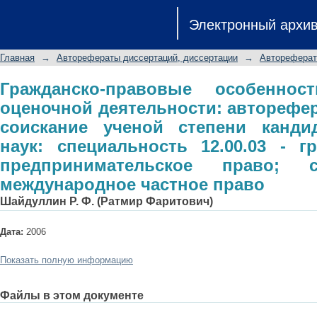
Гражданско-правовые особенности 
Электронный архи
автореферат диссертации на с
юридических наук: специально
Главная
→
Авторефераты диссертаций, диссертации
→
Автореферат
предпринимательское право; сем
право
Гражданско-правовые особеннос
оценочной деятельности: авторефер
соискание ученой степени канди
наук: специальность 12.00.03 - г
предпринимательское право; 
международное частное право
Шайдуллин Р. Ф. (Ратмир Фаритович)
Дата:
2006
Показать полную информацию
Файлы в этом документе