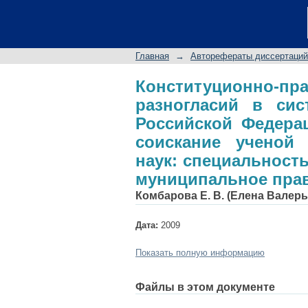
Конституционно-пр
органов публичной 
на соискание учено
Главная
→
Авторефераты диссертаций
12.00.02 - конститу
Конституционно-
разногласий в сис
Российской Федера
соискание ученой 
наук: специальность
муниципальное пра
Комбарова Е. В. (Елена Валерь
Дата:
2009
Показать полную информацию
Файлы в этом документе