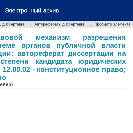
авовой механизм разрешения раз
Электронный архив
власти Российской Федерации: авто
й степени кандидата юридических 
, диссертации
→
Авторефераты диссертаций
→
Просмотр элемента
ционное право; муниципальное право
правовой механизм разрешения
теме органов публичной власти
ции: автореферат диссертации на
степени кандидата юридических
 12.00.02 - конституционное право;
во
евна)