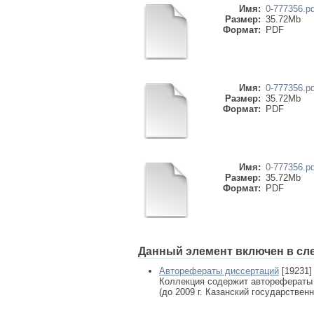
Имя:
0-777356.pd
Размер:
35.72Mb
Формат:
PDF
Имя:
0-777356.pd
Размер:
35.72Mb
Формат:
PDF
Имя:
0-777356.pd
Размер:
35.72Mb
Формат:
PDF
Данный элемент включен в сл
Авторефераты диссертаций
[19231]
Коллекция содержит авторефераты
(до 2009 г. Казанский государствен