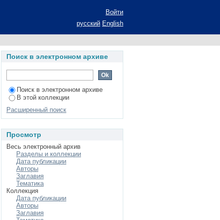
ногласий в системе
Войти
реферат диссертации
русский
English
наук: специальность
Поиск в электронном архиве
Поиск в электронном архиве
В этой коллекции
Расширенный поиск
Просмотр
Весь электронный архив
Разделы и коллекции
Дата публикации
Авторы
Заглавия
Тематика
Коллекция
Дата публикации
Авторы
Заглавия