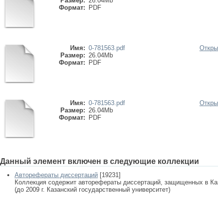
Размер:
26.04Mb
Формат:
PDF
Имя:
0-781563.pdf
Откры
Размер:
26.04Mb
Формат:
PDF
Имя:
0-781563.pdf
Откры
Размер:
26.04Mb
Формат:
PDF
Данный элемент включен в следующие коллекции
Авторефераты диссертаций
[19231]
Коллекция содержит авторефераты диссертаций, защищенных в К
(до 2009 г. Казанский государственный университет)