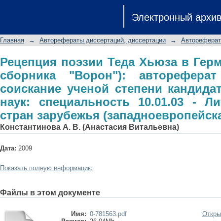
Рецепция поэзии Теда Хьюза в Гер
Электронный архи
автореферат диссертации на с
филологических наук: специальност
Главная
→
Авторефераты диссертаций, диссертации
→
Автореферат
зарубежья (западноевропейская лит
Рецепция поэзии Теда Хьюза в Герм
сборника "Ворон"): авторефера
соискание ученой степени кандида
наук: специальность 10.01.03 - Л
стран зарубежья (западноевропейск
Константинова А. В. (Анастасия Витальевна)
Дата:
2009
Показать полную информацию
Файлы в этом документе
Имя:
0-781563.pdf
Откры