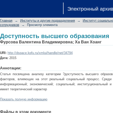
Доступность высшего образования
Электронный архи
Главная
→
Институты и другие подразделения
→
Институт социальн
сотрудников
→
Просмотр элемента
Доступность высшего образования
Фурсова Валентина Владимировна
;
Ха Ван Хоанг
URI:
http://dspace.kpfu.ru/xmlui/handle/net/34794
Дата:
2015
Аннотации:
Статья посвящена анализу категории ?доступность высшего образо
факторов, влияющих на этот реальный социальный процесс. Среди
информационный; экономический; социальный; институциональный и 
имеет теоретический характер
Показать полную информацию
Файлы в этом документе