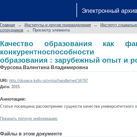
Качество образования как факто
Электронный архи
университетского образования : за
Главная
→
Институты и другие подразделения
→
Институт социальн
сотрудников
→
Просмотр элемента
Качество образования как фа
конкурентноспособности ун
образования : зарубежный опыт и р
Фурсова Валентина Владимировна
URI:
http://dspace.kpfu.ru/xmlui/handle/net/34787
Дата:
2015
Аннотации:
Статья посвящена рассмотрению сущности качества университетского 
Показать полную информацию
Файлы в этом документе