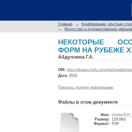
НЕКОТОРЫЕ ОСОБЕ
ВЕКОВ
Главная
→
Конференции, круглые сто
→
Искусство и художественное образов
НЕКОТОРЫЕ ОСО
ФОРМ НА РУБЕЖЕ X
Абдуллина Г.А.
URI:
http://dspace.kpfu.ru/xmlui/handle/ne
Дата:
2015
Показать полную информацию
Файлы в этом документе
Имя:
iskobr2015
Размер:
129.6Kb
Формат:
PDF