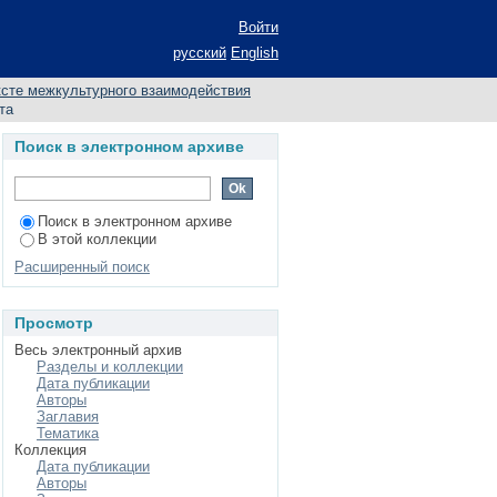
НА РУБЕЖЕ XX-XXI
Войти
русский
English
ксте межкультурного взаимодействия
та
Поиск в электронном архиве
Поиск в электронном архиве
В этой коллекции
Расширенный поиск
Просмотр
Весь электронный архив
Разделы и коллекции
Дата публикации
Авторы
Заглавия
Тематика
Коллекция
Дата публикации
Авторы