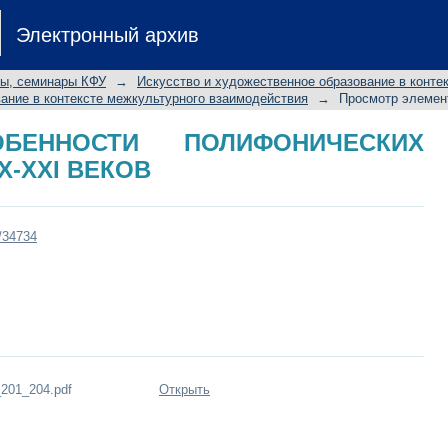
ННОСТИ ПОЛИФОНИЧЕСКИХ ФОРМ 
Электронный архив
лы, семинары КФУ
→
Искусство и художественное образование в конте
ание в контексте межкультурного взаимодействия
→
Просмотр элемен
БЕННОСТИ ПОЛИФОНИЧЕСКИХ
X-XXI ВЕКОВ
t/34734
_201_204.pdf
Открыть