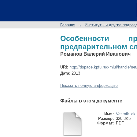
Особенности примен
Главная
→
Институты и другие подраз
Особенности п
предварительном с
Романов Валерий Иванович
URI:
http://dspace.kpfu.ru/xmlui/handle/ne
Дата:
2013
Показать полную информацию
Файлы в этом документе
Имя:
Vestnik_ek.
Размер:
320.3Kb
Формат:
PDF