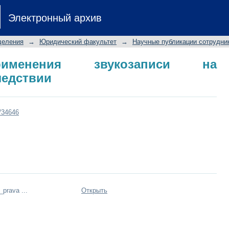
ения звукозаписи на предваритель
Электронный архив
деления
→
Юридический факультет
→
Научные публикации сотрудни
рименения звукозаписи на
ледствии
t/34646
_prava ...
Открыть