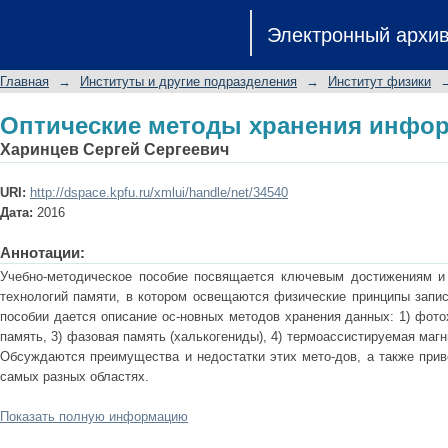
Оптические методы хранения инфо
Электронный архи
Главная
→
Институты и другие подразделения
→
Институт физики
Оптические методы хранения инфо
Харинцев Сергей Сергеевич
URI:
http://dspace.kpfu.ru/xmlui/handle/net/34540
Дата:
2016
Аннотации:
Учебно-методическое пособие посвящается ключевым достижениям и 
технологий памяти, в котором освещаются физические принципы запис
пособии дается описание ос-новных методов хранения данных: 1) фото
память, 3) фазовая память (халькогениды), 4) термоассистируемая магни
Обсуждаются преимущества и недостатки этих мето-дов, а также прив
самых разных областях.
Показать полную информацию