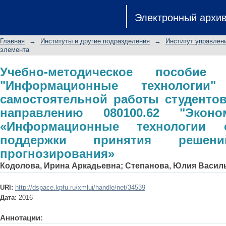
Учебно-методическое пособи
Электронный архи
технологии" для контроля самостоя
по направлению 080100.62 "Эк
Главная
→
Институты и другие подразделения
→
Институт управлен
технологии создания систем по
элемента
прогнозирования»
Учебно-методическое пособие
"Информационные технологии
самостоятельной работы студенто
направлению 080100.62 "Экон
«Информационные технологии 
поддержки принятия реше
прогнозирования»
Кодолова, Ирина Аркадьевна
;
Степанова, Юлия Васил
URI:
http://dspace.kpfu.ru/xmlui/handle/net/34539
Дата:
2016
Аннотации: