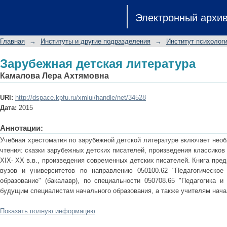
Зарубежная детская литература
Электронный архи
Главная
→
Институты и другие подразделения
→
Институт психологи
Зарубежная детская литература
Камалова Лера Ахтямовна
URI:
http://dspace.kpfu.ru/xmlui/handle/net/34528
Дата:
2015
Аннотации:
Учебная хрестоматия по зарубежной детской литературе включает необ
чтения: сказки зарубежных детских писателей, произведения классиков 
XIX- XX в.в., произведения современных детских писателей. Книга пре
вузов и университетов по направлению 050100.62 "Педагогическое
образование" (бакалавр), по специальности 050708.65 "Педагогика и
будущим специалистам начального образования, а также учителям нача
Показать полную информацию