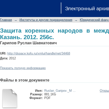
Защита коренных народов в междунар
Электронный архи
Главная
→
Институты и другие подразделения
→
Юридический факу
Защита коренных народов в межд
Казань. 2012. 256с.
Гарипов Руслан Шавкатович
URI:
http://dspace.kpfu.ru/xmlui/handle/net/34468
Дата:
2012
Показать полную информацию
Файлы в этом документе
Имя:
Ruslan_Garipov._M ...
Откры
Размер:
881.1Kb
Формат:
PDF