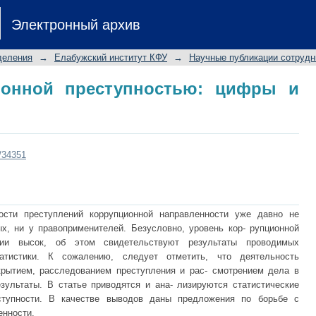
нной преступностью: цифры и реал
Электронный архив
деления
→
Елабужский институт КФУ
→
Научные публикации сотрудн
ионной преступностью: цифры и
t/34351
ости преступлений коррупционной направленности уже давно не
х, ни у правоприменителей. Безусловно, уровень кор- рупционной
ции высок, об этом свидетельствуют результаты проводимых
тистики. К сожалению, следует отметить, что деятельность
крытием, расследованием преступления и рас- смотрением дела в
зультаты. В статье приводятся и ана- лизируются статистические
ступности. В качестве выводов даны предложения по борьбе с
енности.