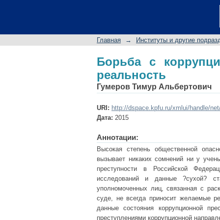
Борьба с коррупцио
Главная
→
Институты и другие подраз
Борьба с коррупц
реальность
Гумеров Тимур Альбертович
URI:
http://dspace.kpfu.ru/xmlui/handle/ne
Дата:
2015
Аннотации:
Высокая степень общественной опасн
вызывает никаких сомнений ни у учены
преступности в Российской Федера
исследований и данные ?сухой? ста
уполномоченных лиц, связанная с рас
суде, не всегда приносит желаемые ре
данные состояния коррупционной пре
преступлениями коррупционной направл