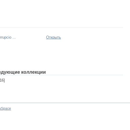
rupcio ...
Открыть
едующие коллекции
16]
aSpace