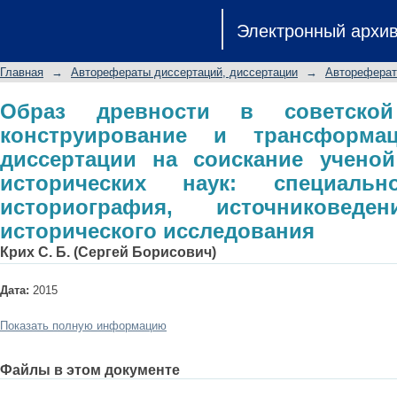
Образ древности в советской 
Электронный архи
трансформация: автореферат дисс
доктора исторических наук: спец
Главная
→
Авторефераты диссертаций, диссертации
→
Автореферат
источниковедение и методы истори
Образ древности в советской
конструирование и трансформац
диссертации на соискание ученой
исторических наук: специальн
историография, источникове
исторического исследования
Крих С. Б. (Сергей Борисович)
Дата:
2015
Показать полную информацию
Файлы в этом документе