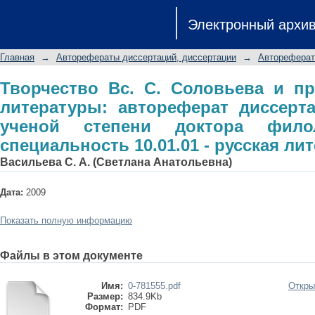
Творчество Вс. С. Соловьева
Электронный архи
автореферат диссертации на 
филологических наук: специальность 
Главная
→
Авторефераты диссертаций, диссертации
→
Автореферат
Творчество Вс. С. Соловьева и п
литературы: автореферат диссерт
ученой степени доктора филол
специальность 10.01.01 - русская ли
Васильева С. А. (Светлана Анатольевна)
Дата:
2009
Показать полную информацию
Файлы в этом документе
Имя:
0-781555.pdf
Откры
Размер:
834.9Kb
Формат:
PDF