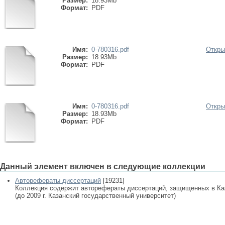
Размер:
18.93Mb
Формат:
PDF
Имя:
0-780316.pdf
Откры
Размер:
18.93Mb
Формат:
PDF
Имя:
0-780316.pdf
Откры
Размер:
18.93Mb
Формат:
PDF
Данный элемент включен в следующие коллекции
Авторефераты диссертаций
[19231]
Коллекция содержит авторефераты диссертаций, защищенных в К
(до 2009 г. Казанский государственный университет)