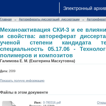
Механоактивация СКИ-3 и ее вл
Электронный архи
автореферат диссертации на с
технических наук: специальность
Главная
→
Авторефераты диссертаций, диссертации
→
Автореферат
полимеров и композитов
Механоактивация СКИ-3 и ее влияни
и свойства: автореферат диссерт
ученой степени кандидата те
специальность 05.17.06 - Техноло
полимеров и композитов
Галимова Е. М. (Екатерина Масхутовна)
Дата:
2009
Показать полную информацию
Файлы в этом документе
Имя:
0-780316.pdf
Откры