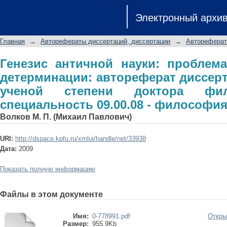
Генезис античной науки: пробл
Электронный архи
автореферат диссертации на 
философских наук: специальность 09
Главная
→
Авторефераты диссертаций, диссертации
→
Автореферат
Генезис античной науки: проблем
детерминации: автореферат диссерт
ученой степени доктора фил
специальность 09.00.08 - философия
Волков М. П. (Михаил Павлович)
URI:
http://dspace.kpfu.ru/xmlui/handle/net/33938
Дата:
2009
Показать полную информацию
Файлы в этом документе
Имя:
0-778991.pdf
Откры
Размер:
955.9Kb