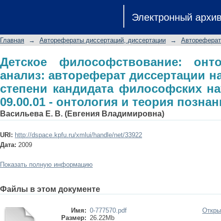
Детское философствование: онто-
Электронный архи
диссертации на соискание ученой
специальность 09.00.01 - онтология 
Главная
→
Авторефераты диссертаций, диссертации
→
Автореферат
Детское философствование: онто-
анализ: автореферат диссертации н
степени кандидата философских на
09.00.01 - онтология и теория позна
Васильева Е. В. (Евгения Владимировна)
URI:
http://dspace.kpfu.ru/xmlui/handle/net/33922
Дата:
2009
Показать полную информацию
Файлы в этом документе
Имя:
0-777570.pdf
Откры
Размер:
26.22Mb