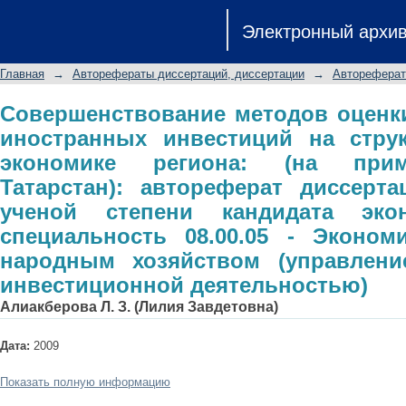
Совершенствование методов о
Электронный архи
инвестиций на структурные сдви
Республики Татарстан): авторефе
Главная
→
Авторефераты диссертаций, диссертации
→
Автореферат
степени кандидата экономических на
управление народным хозяйс
Совершенствование методов оценк
иностранных инвестиций на стру
инвестиционной деятельностью)
экономике региона: (на прим
Татарстан): автореферат диссерт
ученой степени кандидата экон
специальность 08.00.05 - Эконом
народным хозяйством (управлен
инвестиционной деятельностью)
Алиакберова Л. З. (Лилия Завдетовна)
Дата:
2009
Показать полную информацию