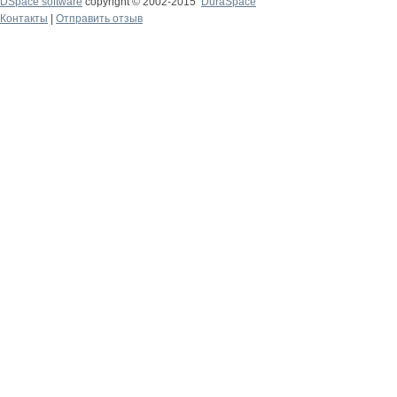
DSpace software
copyright © 2002-2015
DuraSpace
Контакты
|
Отправить отзыв