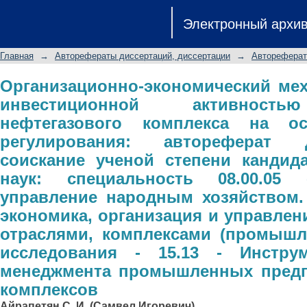
Организационно-экономический 
Электронный архи
активностью предприятий нефтегаз
регулирования: автореферат дисс
Главная
→
Авторефераты диссертаций, диссертации
→
Автореферат
кандидата экономических наук: с
управление народным хозяйством. Н
Организационно-экономический ме
инвестиционной активность
и управление предприятиями, отра
нефтегазового комплекса на ос
Область исследования - 15.13 
регулирования: автореферат 
промышленных предприятий, отрасл
соискание ученой степени кандид
наук: специальность 08.00.0
управление народным хозяйством.
экономика, организация и управлен
отраслями, комплексами (промышл
исследования - 15.13 - Инстр
менеджмента промышленных предпр
комплексов
Айрапетян С. И. (Самвел Игоревич)