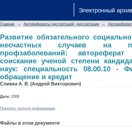
Развитие обязательного социальног
Электронный архи
производстве и профзаболеваний: 
ученой степени кандидата экономи
Главная
→
Авторефераты диссертаций, диссертации
→
Автореферат
Финансы, денежное обращение и кр
Развитие обязательного социально
несчастных случаев на п
профзаболеваний: автореферат
соискание ученой степени кандид
наук: специальность 08.00.10 - 
обращение и кредит
Сливка А. В. (Андрей Викторович)
Дата:
2008
Показать полную информацию
Файлы в этом документе