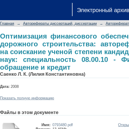
Оптимизация финансового об
Электронный архи
строительства: автореферат дисс
кандидата экономических наук: спе
Главная
→
Авторефераты диссертаций, диссертации
→
Автореферат
обращение и кредит
Оптимизация финансового обеспеч
дорожного строительства: авторе
на соискание ученой степени канди
наук: специальность 08.00.10 - 
обращение и кредит
Саенко Л. К. (Лилия Константиновна)
Дата:
2008
Показать полную информацию
Файлы в этом документе
Имя:
0793480.pdf
Откры