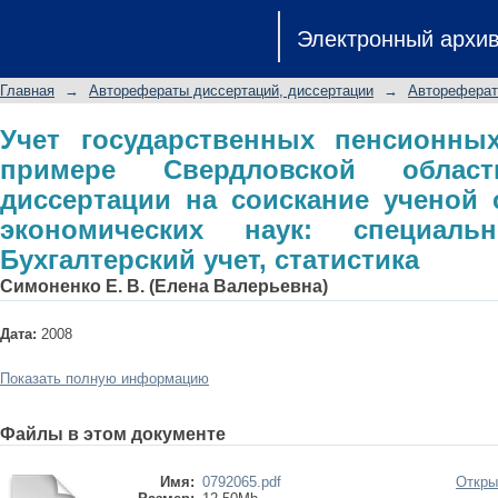
Учет государственных пенсионных 
Электронный архи
области): автореферат диссертации
экономических наук: специальность 0
Главная
→
Авторефераты диссертаций, диссертации
→
Автореферат
Учет государственных пенсионных
примере Свердловской област
диссертации на соискание ученой 
экономических наук: специальн
Бухгалтерский учет, статистика
Симоненко Е. В. (Елена Валерьевна)
Дата:
2008
Показать полную информацию
Файлы в этом документе
Имя:
0792065.pdf
Откры