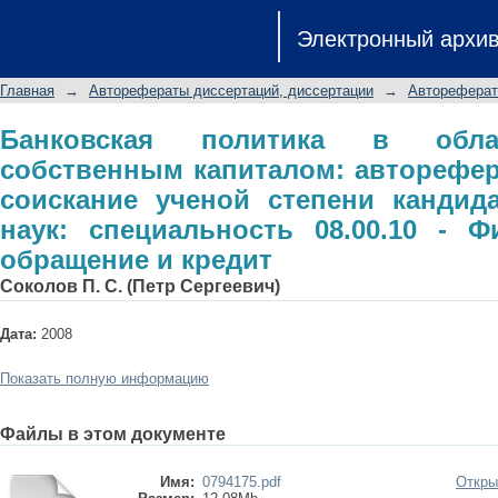
Банковская политика в области
Электронный архи
автореферат диссертации на с
экономических наук: специальность
Главная
→
Авторефераты диссертаций, диссертации
→
Автореферат
и кредит
Банковская политика в обла
собственным капиталом: авторефер
соискание ученой степени кандид
наук: специальность 08.00.10 - 
обращение и кредит
Соколов П. С. (Петр Сергеевич)
Дата:
2008
Показать полную информацию
Файлы в этом документе
Имя:
0794175.pdf
Откры