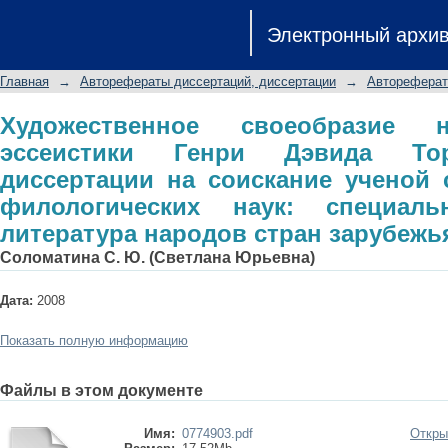
Художественное своеобразие нату
Электронный архи
Торо: автореферат диссертации н
филологических наук: специальност
Главная
→
Авторефераты диссертаций, диссертации
→
Автореферат
зарубежья (американская)
Художественное своеобразие н
эссеистики Генри Дэвида Тор
диссертации на соискание ученой 
филологических наук: специаль
литература народов стран зарубежья
Соломатина С. Ю. (Светлана Юрьевна)
Дата:
2008
Показать полную информацию
Файлы в этом документе
Имя:
0774903.pdf
Откры