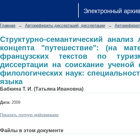
Структурно-семантический ан
Электронный архи
"путешествие": (на материале русс
автореферат диссертации на с
Главная
→
Авторефераты диссертаций, диссертации
→
Автореферат
филологических наук: специальность
Структурно-семантический анализ 
концепта "путешествие": (на мат
французских текстов по туризм
диссертации на соискание ученой 
филологических наук: специальность
языка
Бабкина Т. И. (Татьяна Ивановна)
Дата:
2009
Показать полную информацию
Файлы в этом документе