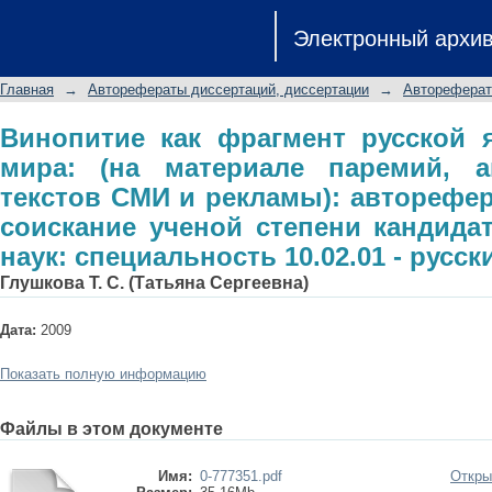
Винопитие как фрагмент русской 
Электронный архи
паремий, анекдотов, тостов, т
диссертации на соискание ученой с
Главная
→
Авторефераты диссертаций, диссертации
→
Автореферат
специальность 10.02.01 - русский яз
Винопитие как фрагмент русской 
мира: (на материале паремий, ан
текстов СМИ и рекламы): авторефер
соискание ученой степени кандида
наук: специальность 10.02.01 - русск
Глушкова Т. С. (Татьяна Сергеевна)
Дата:
2009
Показать полную информацию
Файлы в этом документе
Имя:
0-777351.pdf
Откры