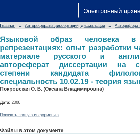
Языковой образ человека в си
Электронный архи
разработки частной теории: (на ма
автореферат диссертации на с
Главная
→
Авторефераты диссертаций, диссертации
→
Автореферат
филологических наук: специальность
Языковой образ человека в 
репрезентациях: опыт разработки ч
материале русского и англий
автореферат диссертации на с
степени кандидата филолог
специальность 10.02.19 - теория язы
Покровская О. В. (Оксана Владимировна)
Дата:
2008
Показать полную информацию
Файлы в этом документе