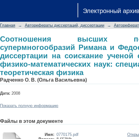
Соотношения высших порядков для 
Электронный архи
автореферат диссертации на соиск
математических наук: специальность 
Главная
→
Авторефераты диссертаций, диссертации
→
Автореферат
Соотношения высших п
супермногообразий Римана и Федо
диссертации на соискание ученой 
физико-математических наук: специа
теоретическая физика
Радченко О. В. (Ольга Васильевна)
Дата:
2008
Показать полную информацию
Файлы в этом документе
Имя:
0770175.pdf
Откры