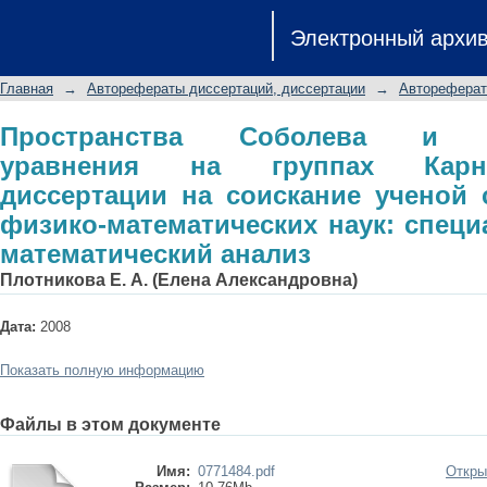
Пространства Соболева и субэллип
Электронный архи
автореферат диссертации на соиск
математических наук: специальность
Главная
→
Авторефераты диссертаций, диссертации
→
Автореферат
Пространства Соболева и су
уравнения на группах Карн
диссертации на соискание ученой 
физико-математических наук: специа
математический анализ
Плотникова Е. А. (Елена Александровна)
Дата:
2008
Показать полную информацию
Файлы в этом документе
Имя:
0771484.pdf
Откры