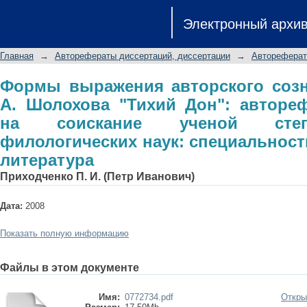
Формы выражения авторского созн
Электронный архи
Дон": автореферат диссертации н
филологических наук: специальность 
Главная
→
Авторефераты диссертаций, диссертации
→
Автореферат
Формы выражения авторского созн
А. Шолохова "Тихий Дон": авторе
на соискание ученой степ
филологических наук: специальность 
литература
Приходченко П. И. (Петр Иванович)
Дата:
2008
Показать полную информацию
Файлы в этом документе
Имя:
0772734.pdf
Откры