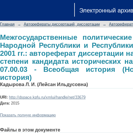
Межгосударственные политические 
Электронный архи
Республики Казахстан в 1992-2001 г
ученой степени кандидата историч
Главная
→
Авторефераты диссертаций, диссертации
→
Автореферат
Всеобщая история (Новая и новейша
Межгосударственные политические
Народной Республики и Республики 
2001 гг.: автореферат диссертации н
степени кандидата исторических на
07.00.03 - Всеобщая история (
история)
Кадырова Л. И. (Лейсан Ильдусовна)
URI:
http://dspace.kpfu.ru/xmlui/handle/net/33679
Дата:
2015
Показать полную информацию
Файлы в этом документе