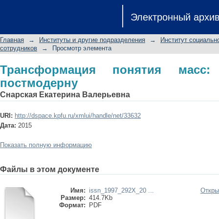
Трансформация понятия масс: от мо
Электронный архи
Главная
→
Институты и другие подразделения
→
Институт социальн
сотрудников
→
Просмотр элемента
Трансформация понятия масс
постмодерну
Снарская Екатерина Валерьевна
URI:
http://dspace.kpfu.ru/xmlui/handle/net/33632
Дата:
2015
Показать полную информацию
Файлы в этом документе
Имя:
issn_1997_292X_20 ...
Откры
Размер:
414.7Kb
Формат:
PDF