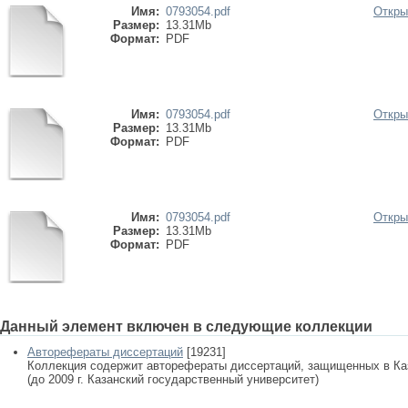
Имя:
0793054.pdf
Откры
Размер:
13.31Mb
Формат:
PDF
Имя:
0793054.pdf
Откры
Размер:
13.31Mb
Формат:
PDF
Имя:
0793054.pdf
Откры
Размер:
13.31Mb
Формат:
PDF
Данный элемент включен в следующие коллекции
Авторефераты диссертаций
[19231]
Коллекция содержит авторефераты диссертаций, защищенных в К
(до 2009 г. Казанский государственный университет)