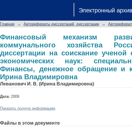
Финансовый механизм развития жил
Электронный архи
автореферат диссертации на с
экономических наук: специальность
Главная
→
Авторефераты диссертаций, диссертации
→
Автореферат
и кредит: Леванович Ирина Владим
Финансовый механизм разв
коммунального хозяйства Росс
диссертации на соискание ученой 
экономических наук: специальн
Финансы, денежное обращение и к
Ирина Владимировна
Леванович И. В. (Ирина Владимировна)
Дата:
2009
Показать полную информацию
Файлы в этом документе