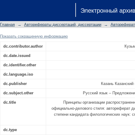
Принципы организации распрост
Электронный архи
официально-делового стиля: авторе
степени кандидата филологических 
Главная
→
Авторефераты диссертаций, диссертации
→
Автореферат
язык
Показать сокращенную информацию
dc.contributor.author
Кузьм
dc.date.issued
dc.identifier.other
dc.language.iso
dc.publisher
Казань Казанский
dc.subject.other
Русский язык -- Предложен
dc.title
Принципы организации распространен
официально-делового стиля: автореферат ди
степени кандидата филологических наук: сп
dc.type