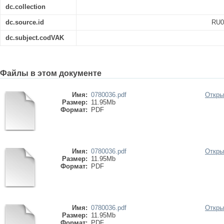
dc.collection
dc.source.id
RU0
dc.subject.codVAK
Файлы в этом документе
Имя:
0780036.pdf
Откры
Размер:
11.95Mb
Формат:
PDF
Имя:
0780036.pdf
Откры
Размер:
11.95Mb
Формат:
PDF
Имя:
0780036.pdf
Откры
Размер:
11.95Mb
Формат:
PDF