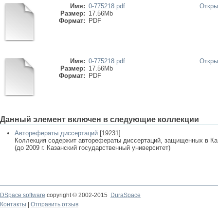
Имя:
0-775218.pdf
Откры
Размер:
17.56Mb
Формат:
PDF
Имя:
0-775218.pdf
Откры
Размер:
17.56Mb
Формат:
PDF
Данный элемент включен в следующие коллекции
Авторефераты диссертаций
[19231]
Коллекция содержит авторефераты диссертаций, защищенных в К
(до 2009 г. Казанский государственный университет)
DSpace software
copyright © 2002-2015
DuraSpace
Контакты
|
Отправить отзыв