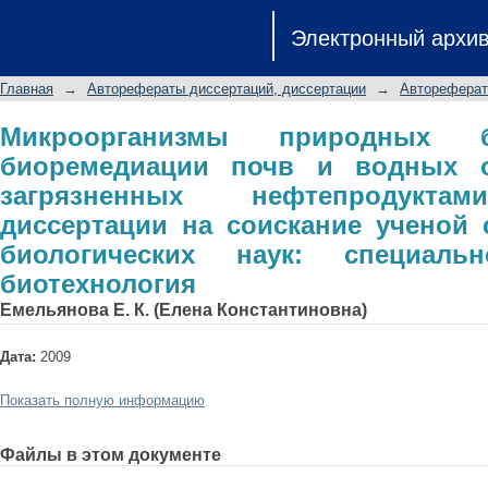
Микроорганизмы природных биоцен
Электронный архи
объектов Сибири, загрязненн
диссертации на соискание ученой 
Главная
→
Авторефераты диссертаций, диссертации
→
Автореферат
специальность 03.00.23 - биотехноло
Микроорганизмы природных 
биоремедиации почв и водных о
загрязненных нефтепродуктам
диссертации на соискание ученой 
биологических наук: специальн
биотехнология
Емельянова Е. К. (Елена Константиновна)
Дата:
2009
Показать полную информацию
Файлы в этом документе