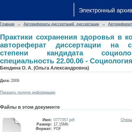
Практики сохранения здоровья 
Электронный архи
диссертации на соискание ученой с
специальность 22.00.06 - Социологи
Главная
→
Авторефераты диссертаций, диссертации
→
Автореферат
Практики сохранения здоровья в ко
автореферат диссертации на с
степени кандидата социоло
специальность 22.00.06 - Социологи
Бендина О. А. (Ольга Александровна)
Дата:
2009
Показать полную информацию
Файлы в этом документе
Имя:
0777357.pdf
Откры
Размер:
17.15Mb
Формат:
PDF