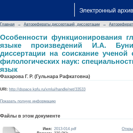
Особенности функционирования г
Электронный архи
И.А. Бунина: автореферат диссе
кандидата филологических наук: спе
Главная
→
Авторефераты диссертаций, диссертации
→
Автореферат
Особенности функционирования г
языке произведений И.А. Буни
диссертации на соискание ученой 
филологических наук: специальность 
язык
Фахарова Г. Р. (Гульнара Рафкатовна)
URI:
http://dspace.kpfu.ru/xmlui/handle/net/33533
Показать полную информацию
Файлы в этом документе
Имя:
2013-014.pdf
Откры