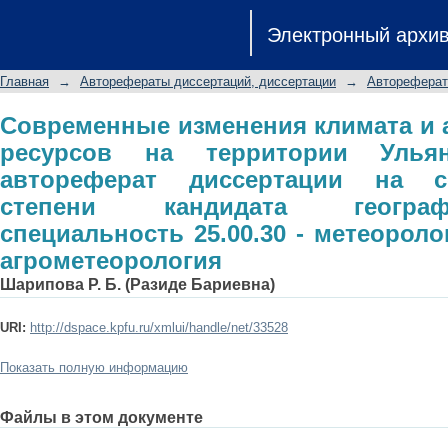
Современные изменения климат
Электронный архи
территории Ульяновской области: 
ученой степени кандидата географи
Главная
→
Авторефераты диссертаций, диссертации
→
Автореферат
метеорология, климатология, агром
Современные изменения климата и 
ресурсов на территории Ульян
автореферат диссертации на с
степени кандидата географ
специальность 25.00.30 - метеороло
агрометеорология
Шарипова Р. Б. (Разиде Бариевна)
URI:
http://dspace.kpfu.ru/xmlui/handle/net/33528
Показать полную информацию
Файлы в этом документе