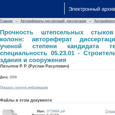
Прочность штепсельных стыков 
Электронный архи
диссертации на соискание ученой
специальность 05.23.01 - Строитель
Главная
→
Авторефераты диссертаций, диссертации
→
Автореферат
Прочность штепсельных стыков
колонн: автореферат диссертац
ученой степени кандидата те
специальность 05.23.01 - Строител
здания и сооружения
Латыпов Р. Р. (Руслан Расулович)
Дата:
2009
Показать полную информацию
Файлы в этом документе
Имя:
0779884.pdf
Откры