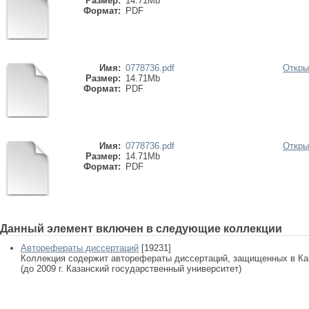
Размер:
14.71Mb
Формат:
PDF
Имя:
0778736.pdf
Откры
Размер:
14.71Mb
Формат:
PDF
Имя:
0778736.pdf
Откры
Размер:
14.71Mb
Формат:
PDF
Данный элемент включен в следующие коллекции
Авторефераты диссертаций
[19231]
Коллекция содержит авторефераты диссертаций, защищенных в К
(до 2009 г. Казанский государственный университет)