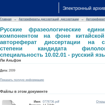
Русские фразеологические един
Электронный архи
китайской лингвокультуры: авторе
степени кандидата филологических 
Главная
→
Авторефераты диссертаций, диссертации
→
Автореферат
язык
Русские фразеологические еди
компонентом на фоне китайской
автореферат диссертации на с
степени кандидата филолог
специальность 10.02.01 - русский яз
Ли Аньфэн
Дата:
2009
Показать полную информацию
Файлы в этом документе
Имя:
0778736.pdf
Откры