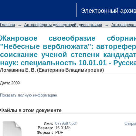
Жанровое своеобразие сборника
Электронный архи
автореферат диссертации на с
филологических наук: специальность 
Главная
→
Авторефераты диссертаций, диссертации
→
Автореферат
Жанровое своеобразие сборн
"Небесные верблюжата": авторефер
соискание ученой степени кандида
наук: специальность 10.01.01 - Русс
Ломакина Е. В. (Екатерина Владимировна)
Дата:
2009
Показать полную информацию
Файлы в этом документе
Имя:
0779597.pdf
Откры
Размер:
16.91Mb
Формат:
PDF