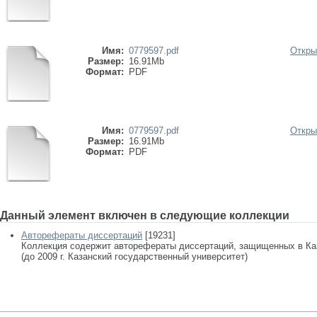
Имя:
0779597.pdf
Откры
Размер:
16.91Mb
Формат:
PDF
Имя:
0779597.pdf
Откры
Размер:
16.91Mb
Формат:
PDF
Данный элемент включен в следующие коллекции
Авторефераты диссертаций
[19231]
Коллекция содержит авторефераты диссертаций, защищенных в К
(до 2009 г. Казанский государственный университет)